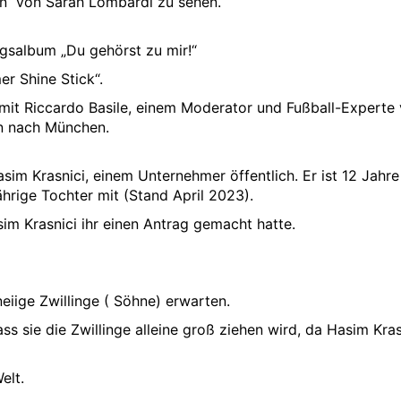
ön“ von Sarah Lombardi zu sehen.
ngsalbum „Du gehörst zu mir!“
r Shine Stick“.
it Riccardo Basile, einem Moderator und Fußball-Experte
n nach München.
sim Krasnici, einem Unternehmer öffentlich. Er ist 12 Jahre 
ährige Tochter mit (Stand April 2023).
im Krasnici ihr einen Antrag gemacht hatte.
neiige Zwillinge ( Söhne) erwarten.
 sie die Zwillinge alleine groß ziehen wird, da Hasim Kras
elt.