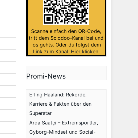
Scanne einfach den QR-Code,
tritt dem Sciodoo-Kanal bei und
los gehts. Oder du folgst dem
Link zum Kanal
.
Hier klicken
.
Promi-News
Erling Haaland: Rekorde,
Karriere & Fakten über den
Superstar
Arda Saatçi – Extremsportler,
Cyborg-Mindset und Social-