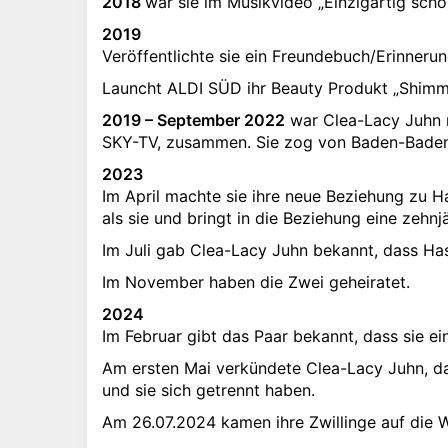
2018
war sie im Musikvideo „Einzigartig sch
2019
Veröffentlichte sie ein Freundebuch/Erinneru
Launcht ALDI SÜD ihr Beauty Produkt „Shimme
2019 – September 2022
war Clea-Lacy Juhn m
SKY-TV, zusammen. Sie zog von Baden-Bade
2023
Im April machte sie ihre neue Beziehung zu Ha
als sie und bringt in die Beziehung eine zehnj
Im Juli gab Clea-Lacy Juhn bekannt, dass Has
Im November haben die Zwei geheiratet.
2024
Im Februar gibt das Paar bekannt, dass sie ei
Am ersten Mai verkündete Clea-Lacy Juhn, dass
und sie sich getrennt haben.
Am 26.07.2024 kamen ihre Zwillinge auf die W