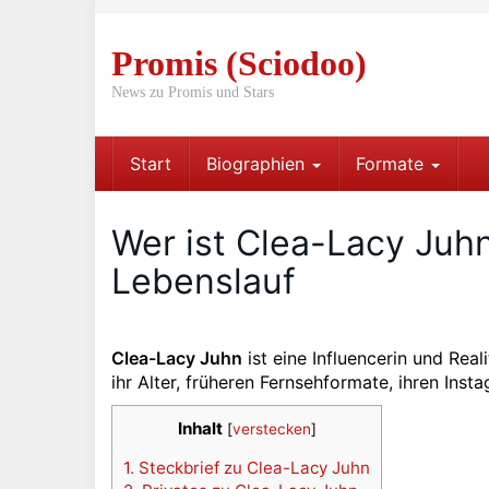
Skip
to
Promis (Sciodoo)
main
content
News zu Promis und Stars
Start
Biographien
Formate
Wer ist Clea-Lacy Juhn:
Lebenslauf
Clea-Lacy Juhn
ist eine Influencerin und Rea
ihr Alter, früheren Fernsehformate, ihren Ins
Inhalt
[
verstecken
]
1.
Steckbrief zu Clea-Lacy Juhn