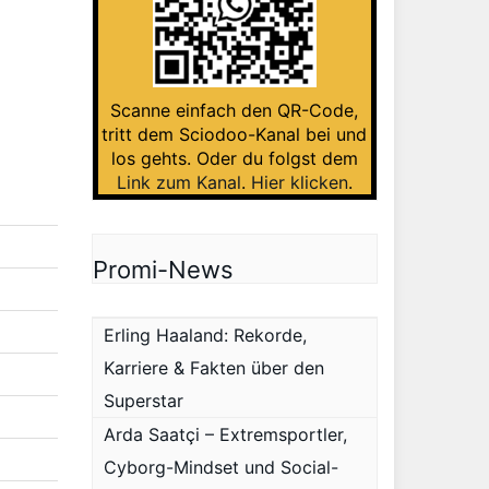
Scanne einfach den QR-Code,
tritt dem Sciodoo-Kanal bei und
los gehts. Oder du folgst dem
Link zum Kanal
.
Hier klicken
.
Promi-News
Erling Haaland: Rekorde,
Karriere & Fakten über den
Superstar
Arda Saatçi – Extremsportler,
Cyborg-Mindset und Social-