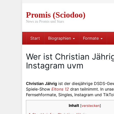
Skip
to
Promis (Sciodoo)
main
content
News zu Promis und Stars
Start
Biographien
Formate
Wer ist Christian Jähri
Instagram uvm
Christian Jährig
ist der diesjährige DSDS-Ge
Spiele-Show
Eltons 12
dran teilnimmt. In uns
Fernsehformate, Singles, Instagram und TikTo
Inhalt
[
verstecken
]