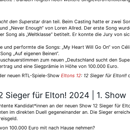
ucht den Superstar
dran teil. Beim Casting hatte er zwei So
li und „Never Enough“ von Loren Allred. Der erste Song wur
er Song als „Weltklasse“ betitelt. Er konnte die Jury von si
ale und performte die Songs: „My Heart Will Go On“ von Cél
 Song „Auf eigenen Beinen“.
Zuschauerstimmen zum neuen „Deutschland sucht den Super
nvertrag und eine Siegprämie in Höhe von 100.000 Euro.
 der neuen RTL-Spiele-Show
Eltons 12
: 12 Sieger für Elton!!
d
2 Sieger für Elton! 2024 | 1. Show
intente Kandidat*innen an der neuen Show 12 Sieger für Elt
enten im direkten Duell gegeneinander an. Die Sieger erreic
eisgeld.
e von 100.000 Euro mit nach Hause nehmen?