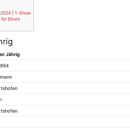
 2024 | 1. Show
für Elton!
hrig
an Jährig
1994
rmann
rtshofen
h
rtshofen