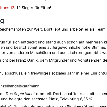
ltons 12
: 12 Sieger für Elton!
ig
eichertshofen zur Welt. Dort lebt und arbeitet er als Teaml
früh für sich entdeckt und stand auch schon auf mehreren k
en und besitzt somit eine außergewöhnliche hohe Stimme. 
, da er von anderen Mitschülern und auch Lehrern gemobbt w
icht bei Franz Garlik, dem Mitgründer und Vorsitzenden de
labschluss, ein freiwilliges soziales Jahr in einer Einrichtu
Einzelhandelskaufmann.
 von
Das Supertalent
dran teil. Dort schaffte er es mit seine
 und belegte den sechsten Platz, Televoting 6,35 % .
oulette“. Danach folgten noch weitere Singleveröffentlichun