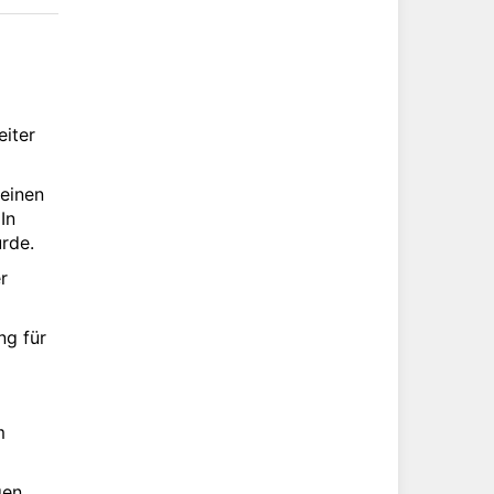
eiter
leinen
In
urde.
r
ng für
m
gen