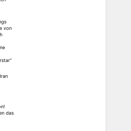
ngs
de von
ch
ine
star“
ran
on!
hen das