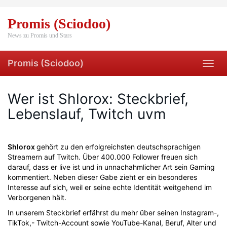
Skip
to
Promis (Sciodoo)
main
content
News zu Promis und Stars
Promis (Sciodoo)
Toggl
navig
Wer ist Shlorox: Steckbrief,
Lebenslauf, Twitch uvm
Shlorox
gehört zu den erfolgreichsten deutschsprachigen
Streamern auf Twitch. Über 400.000 Follower freuen sich
darauf, dass er live ist und in unnachahmlicher Art sein Gaming
kommentiert. Neben dieser Gabe zieht er ein besonderes
Interesse auf sich, weil er seine echte Identität weitgehend im
Verborgenen hält.
In unserem Steckbrief erfährst du mehr über seinen Instagram-,
TikTok,- Twitch-Account sowie YouTube-Kanal, Beruf, Alter und