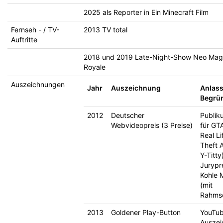
2025 als Reporter in Ein Minecraft Film
Fernseh - / TV-
2013 TV total
Auftritte
2018 und 2019 Late-Night-Show Neo Mag
Royale
Auszeichnungen
Jahr
Auszeichnung
Anlass
Begrü
2012
Deutscher
Publik
Webvideopreis (3 Preise)
für GT
Real L
Theft A
Y-Titty
Jurypre
Kohle 
(mit
Rahmsc
2013
Goldener Play-Button
YouTu
Auszei