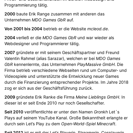
Programmierung tätig.
2000
baute Erik Range zusammen mit anderen das
Unternehmen
MDO Games GbR
auf.
Von 2001 bis 2004
betrieb er die Website
mcleod.de
.
2004
verließ er die
MDO Games GbR
und war wieder als
Webdesigner und Programmierer tätig.
2007
gründete er mit seinem Geschäftspartner und Freund
Valentin Rahmel (alias Sarazar), welchen er bei
MDO Games
GbR
kennenlernte, das Unternehmen
PlayMassive GmbH
. Die
Firma betrieb verschiedene Webseiten rund um Computer- und
Videospiele und unterstützte die Entwicklung neuer Games
durch die Finanzierung entsprechender Projekte. Im Jahre 2018
zog er sich aus der Geschäftsführung zurück.
2009
gründete Erik Ranke die Firma
Meine Lieblings GmbH
. In
dieser ist er seit Ende 2010 nur noch Gesellschafter.
Seit 2010
veröffentlichte er unter den Namen
Gronkh
Let´s
Plays auf seinem YouTube Kanal. Große Bekanntheit erlangte er
durch sein Let’s Play zu dem
Open-World-Spiel Minecraft
.
Seit 2012
ist er mit der Let’s Playerin, Streamerin, Cosplayerin