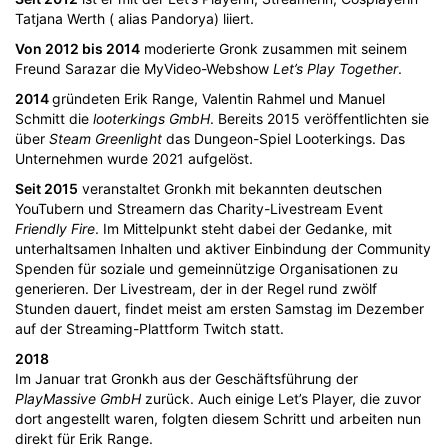
Tatjana Werth ( alias Pandorya) liiert.
Von 2012 bis 2014
moderierte Gronk zusammen mit seinem
Freund Sarazar die MyVideo-Webshow
Let’s Play Together
.
2014
gründeten Erik Range, Valentin Rahmel und Manuel
Schmitt die
looterkings GmbH
. Bereits 2015 veröffentlichten sie
über
Steam Greenlight
das Dungeon-Spiel Looterkings. Das
Unternehmen wurde 2021 aufgelöst.
Seit 2015
veranstaltet Gronkh mit bekannten deutschen
YouTubern und Streamern das Charity-Livestream Event
Friendly Fire
. Im Mittelpunkt steht dabei der Gedanke, mit
unterhaltsamen Inhalten und aktiver Einbindung der Community
Spenden für soziale und gemeinnützige Organisationen zu
generieren. Der Livestream, der in der Regel rund zwölf
Stunden dauert, findet meist am ersten Samstag im Dezember
auf der Streaming-Plattform Twitch statt.
2018
Im Januar trat Gronkh aus der Geschäftsführung der
PlayMassive GmbH
zurück. Auch einige Let’s Player, die zuvor
dort angestellt waren, folgten diesem Schritt und arbeiten nun
direkt für Erik Range.