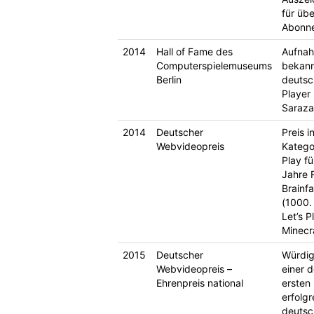
für übe
Abonn
2014
Hall of Fame des
Aufnah
Computerspielemuseums
bekann
Berlin
deutsc
Player 
Saraza
2014
Deutscher
Preis i
Webvideopreis
Kategor
Play f
Jahre
Brainfa
(1000.
Let’s P
Minecr
2015
Deutscher
Würdig
Webvideopreis –
einer d
Ehrenpreis national
ersten
erfolgr
deutsc