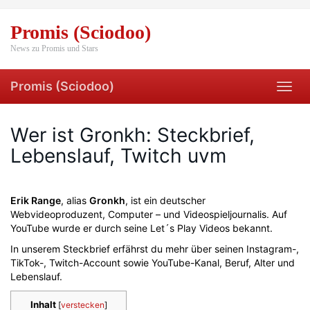
Skip
to
Promis (Sciodoo)
main
content
News zu Promis und Stars
Promis (Sciodoo)
Toggl
navig
Wer ist Gronkh: Steckbrief,
Lebenslauf, Twitch uvm
Erik Range
, alias
Gronkh
, ist ein deutscher
Webvideoproduzent, Computer – und Videospieljournalis. Auf
YouTube wurde er durch seine Let´s Play Videos bekannt.
In unserem Steckbrief erfährst du mehr über seinen Instagram-,
TikTok-, Twitch-Account sowie YouTube-Kanal, Beruf, Alter und
Lebenslauf.
Inhalt
[
verstecken
]