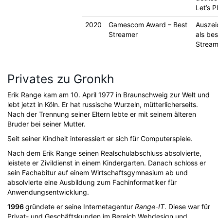
Let’s P
2020
Gamescom Award – Best
Auszei
Streamer
als bes
Stream
Privates zu Gronkh
Erik Range kam am 10. April 1977 in Braunschweig zur Welt und
lebt jetzt in Köln. Er hat russische Wurzeln, mütterlicherseits.
Nach der Trennung seiner Eltern lebte er mit seinem älteren
Bruder bei seiner Mutter.
Seit seiner Kindheit interessiert er sich für Computerspiele.
Nach dem Erik Range seinen Realschulabschluss absolvierte,
leistete er Zivildienst in einem Kindergarten. Danach schloss er
sein Fachabitur auf einem Wirtschaftsgymnasium ab und
absolvierte eine Ausbildung zum Fachinformatiker für
Anwendungsentwicklung.
1996
gründete er seine Internetagentur
Range-IT
. Diese war für
Privat- und Geschäftskunden im Bereich Webdesign und